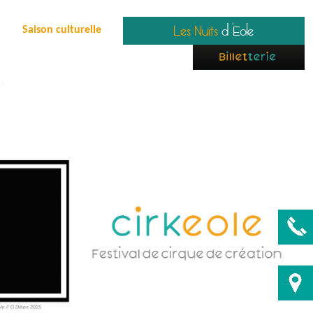
Les Nuits
d 'Eole
Saison culturelle