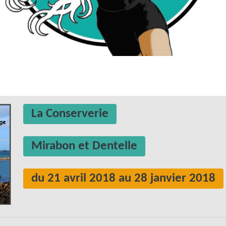
La Conserverie
Mirabon et Dentelle
du 21 avril 2018 au 28 janvier 2018