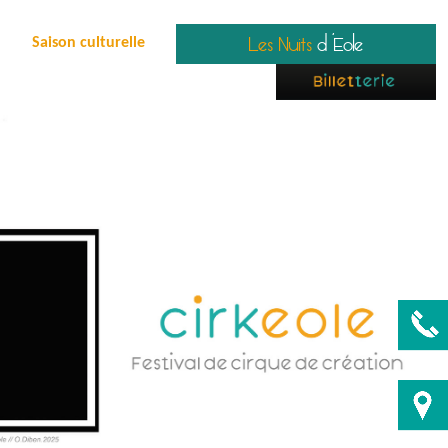
Les Nuits
d 'Eole
Saison culturelle