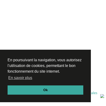
En poursuivant la navigation, vous autorisez
l'utilisation de cookies, permettant le bon
fonctionnement du site internet.
En savoir plus
Ok
|
Archives
|
Agenda
|
Newsletter
|
Presse
|
Mentions légales
|
Crédits photos
|
Amis du Cirk'Eole
|
Contact
|