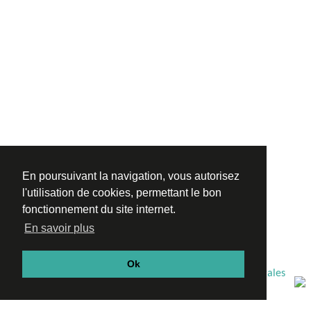
En poursuivant la navigation, vous autorisez
l'utilisation de cookies, permettant le bon
fonctionnement du site internet.
En savoir plus
Ok
|
Archives
|
Agenda
|
Newsletter
|
Presse
|
Mentions légales
|
Crédits photos
|
Amis du Cirk'Eole
|
Contact
|